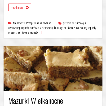
Read more
Najnowsze
,
Przepisy na Wielkanoc
przepis na surówkę z
czerwonej kapusty
,
surówka z czerwonej kapusty
,
surówka z czerwonej kapusty
przepis
,
surówka z kapusty
Mazurki Wielkanocne