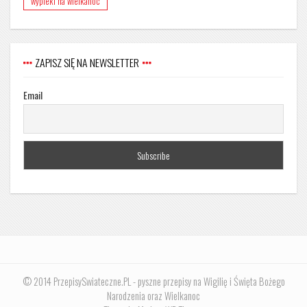
wypieki na wielkanoc
ZAPISZ SIĘ NA NEWSLETTER
Email
© 2014 PrzepisySwiateczne.PL - pyszne przepisy na Wigilię i Święta Bożego
Narodzenia oraz Wielkanoc