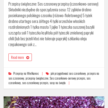
Przepisy świąteczne: Sos czosnowy przepisy (czosnkowo-serowy)
Składniki niezbędne do sporządzenia sosu: 12 ząbków drobno
posiekanego polskiego czosnku (różowo-fioletowego) 5 łyżek
drobno utartego sera żółtego 4 łyżki orzechów włoskich
rozdrobnionych 1 łyżka masła 1 jajko 1 łyżeczka suszonej bazylii
szczypta soli 1 łyżeczka ksylitolu pół łyżeczki zmielonej papryki
chili (lub bez jeżeli ktoś nie toleruje papryki) szklanka oleju
rzepakowego sok z…
Read more
Przepisy na Wielkanoc
jak przygotować sos czosnkowy
,
przepis na
sos czosnowy
,
przepisy świąteczne
,
Sos czosnkowo-serowy przepis
,
sos
czosnkowy
,
sos czosnkowy przepis
,
sosy na święta