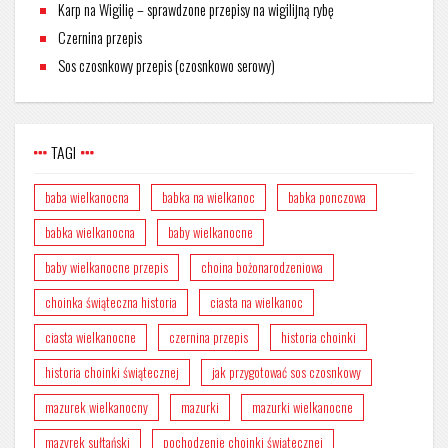
Karp na Wigilię – sprawdzone przepisy na wigilijną rybę
Czernina przepis
Sos czosnkowy przepis (czosnkowo serowy)
TAGI
baba wielkanocna
babka na wielkanoc
babka ponczowa
babka wielkanocna
baby wielkanocne
baby wielkanocne przepis
choina bożonarodzeniowa
choinka świąteczna historia
ciasta na wielkanoc
ciasta wielkanocne
czernina przepis
historia choinki
historia choinki świątecznej
jak przygotować sos czosnkowy
mazurek wielkanocny
mazurki
mazurki wielkanocne
mazyrek sułtański
pochodzenie choinki świątecznej