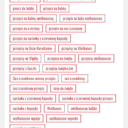
poncz do babki
przepis na babkę
przepis na babkę wielkanocną
przepis na baby wielkanocne
przepis na czerninę
przepis na sos czosnowy
przepis na surówkę z czerwonej kapusty
przepisy na Boże Narodzenie
przepisy na Wielkanoc
przepisy na Wigilię
przepisy na święta
przepisy wielkanocne
przepisy z kaczki
przepisy świąteczne
Sos czosnkowo-serowy przepis
sos czosnkowy
sos czosnkowy przepis
sosy na święta
surówka z czerwonej kapusty
surówka z czerwonej kapusty przepis
surówka z kapusty
Wielkanoc
wielkanocna babka
wielkanocne napoje
wielkanocne wypieki