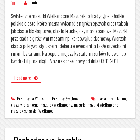
admin
Świąteczne mazurki Wielkanocne Mazurek to tradycyjne, słodkie
polskie ciasto, które można wykonać z najróżniejszych ciast takich
jak ciasto biszkoptowe, ciasto kruche, czy marcepanowe. Mazurki
przekłada się różnymi masami np. kakaową lub dżemową. Wierzch
ciasta pokrywa się lukrem i dekoruje owocami, a także orzechami i
innymi bakaliami. Najpopularniejszy kształt mazurków to owal lub
kwadrat (i prostokąt). Mazurek orzechowy od dnia 03.11.2011…
Read more
Przepisy na Wielkanoc
,
Przepisy Świąteczne
ciasta na wielkanoc
,
ciasta wielkanocne
,
mazurek wielkanocny
,
mazurki
,
mazurki wielkanocne
,
mazyrek sułtański
,
Wielkanoc